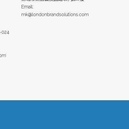
Email:
mk@londonbrandsolutions.com
0-024
com