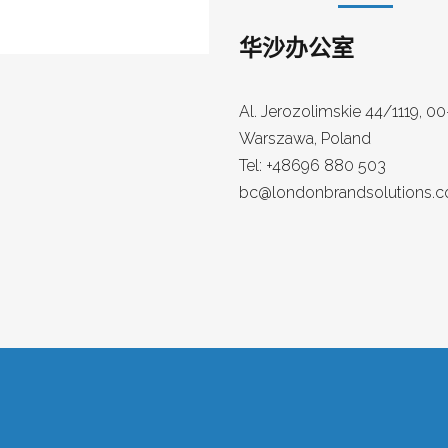
华沙办公室
Al. Jerozolimskie 44/1119, 0
Warszawa, Poland
Tel: +48696 880 503
bc@londonbrandsolutions.