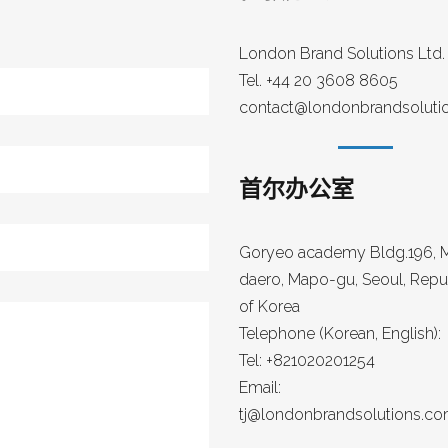
London Brand Solutions Ltd.
Tel. +44 20 3608 8605
contact@londonbrandsoluti
首尔办公室
Goryeo academy Bldg.196, 
daero, Mapo-gu, Seoul, Repu
of Korea
Telephone (Korean, English):
Tel: +821020201254
Email:
tj@londonbrandsolutions.c